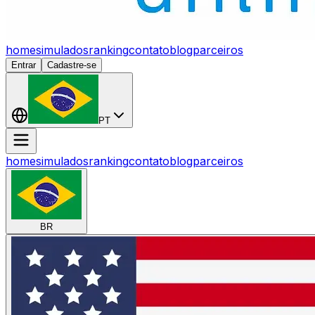
home
simulados
ranking
contato
blog
parceiros
Entrar
Cadastre-se
PT
home
simulados
ranking
contato
blog
parceiros
BR